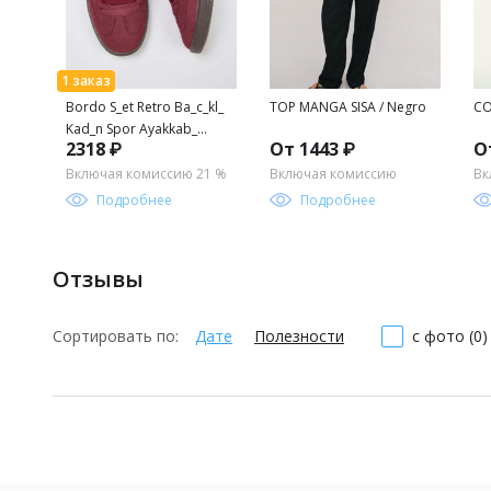
Bordo S_et Retro Ba_c_kl_
TOP MANGA SISA / Negro
CO
Kad_n Spor Ayakkab_
2318 ₽
От 1443 ₽
О
TAKAW25SN00005
Включая комиссию 21 %
Включая комиссию
Вк
Подробнее
Подробнее
Отзывы
Сортировать по:
Дате
Полезности
с фото (0)