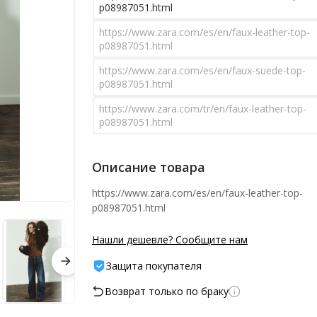
p08987051.html
https://www.zara.com/es/en/faux-leather-top-
p08987051.html
https://www.zara.com/es/en/faux-suede-top-
p08987051.html
https://www.zara.com/tr/en/faux-leather-top-
p08987051.html
Описание товара
https://www.zara.com/es/en/faux-leather-top-
p08987051.html
Нашли дешевле? Сообщите нам
Защита покупателя
Возврат только по браку