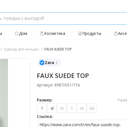
м
Дом
Косметика
Продукты
Акс
Одежда для женщин
FAUX SUEDE TOP
Zara
FAUX SUEDE TOP
Артикул: 8987/051/716
Размер:
Разм
l
xl
m
s
xs
xxl
Ссылка:
https://www.zara.com/tr/en/faux-suede-top-