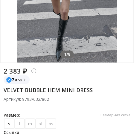
1/9
2 383 ₽
Zara
VELVET BUBBLE HEM MINI DRESS
Артикул: 9793/632/802
Размер:
Размерная сетка
s
l
m
xl
xs
Ссылка: