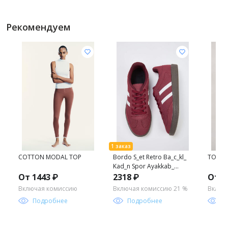
Рекомендуем
COTTON MODAL TOP
Bordo S_et Retro Ba_c_kl_
TOP MA
Kad_n Spor Ayakkab_
TAKAW25SN00005
От 1443 ₽
2318 ₽
От 1
Включая комиссию
Включая комиссию 21 %
Включ
Подробнее
Подробнее
П