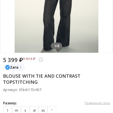
1/8
5 399 ₽
5 814 ₽
Zara
BLOUSE WITH TIE AND CONTRAST
TOPSTITCHING
Артикул: 3564/175/407
Размер:
Размерная сетка
l
m
s
xl
xs
*