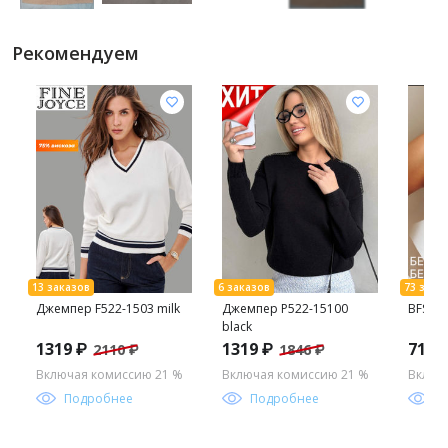
Рекомендуем
Джемпер F522-1503 milk
Джемпер P522-15100
BFS072
black
1319 ₽
1319 ₽
714 
2110 ₽
1846 ₽
Включая комиссию 21 %
Включая комиссию 21 %
Включ
Подробнее
Подробнее
П