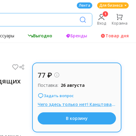
Лента
Для бизнеса
Вход
Корзина
ессуары
Выгодно
Бренды
Товар дня
77 ₽
дящих
Поставка:
26 августа
Задать вопрос
Чего здесь только нет! Канцтовары! ХИТ! Калькулятор - линейка с лупой, всего за 87 руб.
В корзину