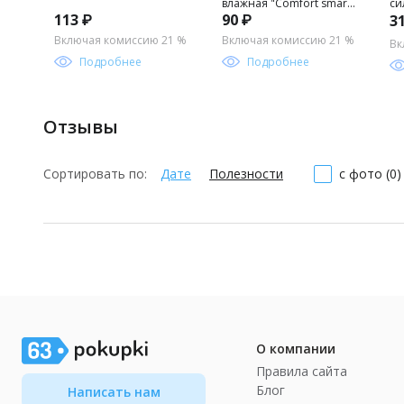
влажная "Comfort smart"
си
113 ₽
90 ₽
3
42шт в упаковке
16,5х13,5х2см,
Включая комиссию 21 %
Включая комиссию 21 %
Вк
смываемая, с лосьоном,
Подробнее
Подробнее
рН5.5 (Россия)
Отзывы
Сортировать по:
Дате
Полезности
с фото (0)
О компании
Правила сайта
Блог
Написать нам