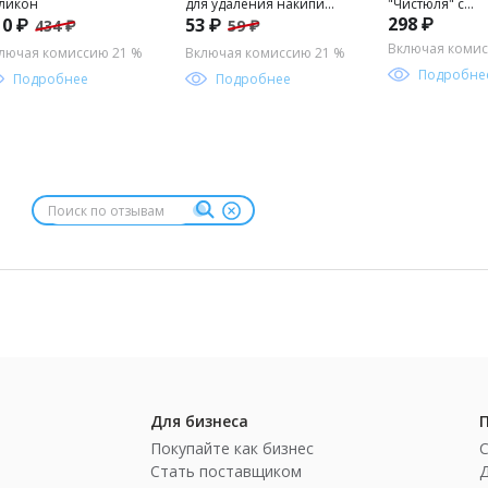
ликон
для удаления накипи
"Чистюля" с
298 ₽
10 ₽
53 ₽
434 ₽
59 ₽
100 г
перфорацией 2
65шт в рулоне,
Включая комис
лючая комиссию 21 %
Включая комиссию 21 %
материал 60г/м
Подробне
Подробнее
Подробнее
рисунок микс, в
пленке (Китай)
Для бизнеса
Покупайте как бизнес
Стать поставщиком