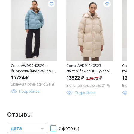
Conso/WDS 240529 -
Conso/WDM 240523 -
Conso
бирюзовый/коричневый
светло-бежевый Пуховое
голубо
Пуховая куртка
пальто
15724 ₽
13522 ₽
1299
19832 ₽
Включая комиссию 21 %
Включая комиссию 21 %
Включ
Подробнее
Подробнее
П
Отзывы
Дата
с фото (0)