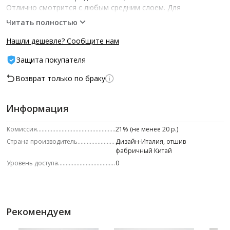
Отлично смотрится c любым средним слоем. Для
максимального сохранения тепла модель выполнена в
Читать полностью
многослойной архитектуре, набита пуховым наполнителем и
оформлена крупной и средней геометрической стежкой.
Нашли дешевле? Сообщите нам
Съемный анатомический капюшон и трикотажные манжеты
Защита покупателя
не оставят шансов ветру и морозу.
Возврат только по браку
Информация
Комиссия
21% (не менее 20 р.)
Страна производитель
Дизайн-Италия, отшив
фабричный Китай
Уровень доступа
0
Рекомендуем