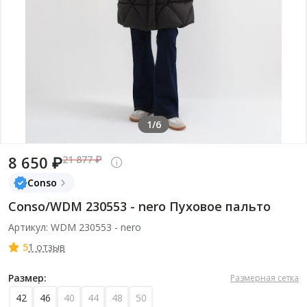
1/6
8 650 ₽
21 877 ₽
Conso
Conso/WDM 230553 - nero Пуховое пальто
Артикул: WDM 230553 - nero
5
1 отзыв
Размер:
Размерная сетка
42
46
40
44
48
50