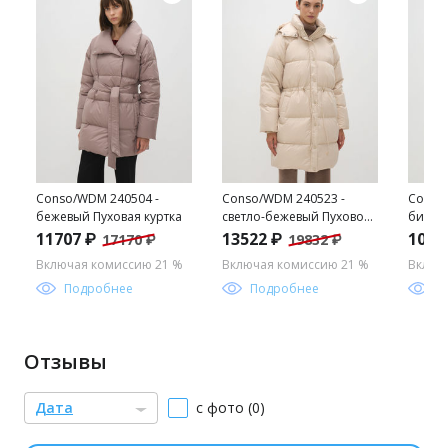
Conso/WDM 240504 -
Conso/WDM 240523 -
Conso/
бежевый Пуховая куртка
светло-бежевый Пуховое
бирюз
пальто
куртка
11707 ₽
13522 ₽
1009
17170 ₽
19832 ₽
Включая комиссию 21 %
Включая комиссию 21 %
Включ
Подробнее
Подробнее
П
Отзывы
Дата
с фото (0)