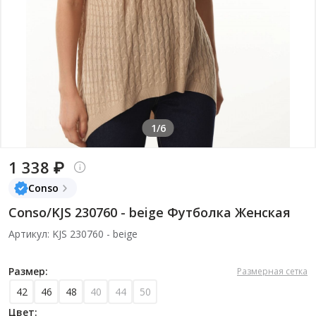
1/6
1 338 ₽
Conso
Conso/KJS 230760 - beige Футболка Женская
Артикул: KJS 230760 - beige
Размер:
Размерная сетка
42
46
48
40
44
50
Цвет: