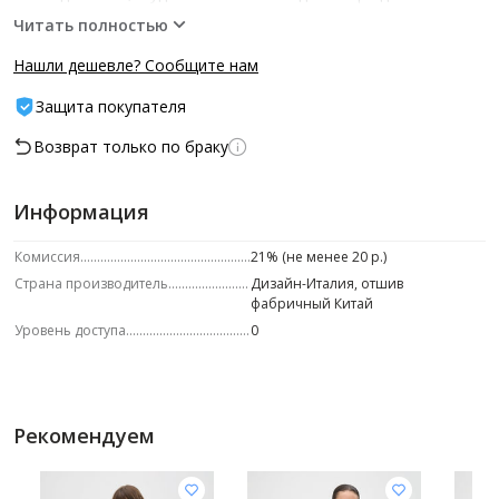
образ стильным и расслабленным. Изделие выполнено из
Читать полностью
тонкого,ажурного трикотажного полотна в виде
переплетенных кос. Круглая горловина отделана двойной
Нашли дешевле? Сообщите нам
резинкой, манжеты и низ одинарной резинкой в тон. Изделие
Защита покупателя
представлено в трех классических цветах: бежевом, серо-
голубом и молочном.70% вискоза, 30% нейлон
Возврат только по браку
Информация
Комиссия
21% (не менее 20 р.)
Страна производитель
Дизайн-Италия, отшив
фабричный Китай
Уровень доступа
0
Рекомендуем