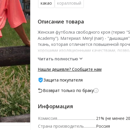
какао
коралловый
Описание товара
Женская футболка свободного кроя (термо "S
Academy"). Материал: Meryl (nair) - "дышащая"
ткань, которая отличается повышенной проч
хорошими изоляционными качествами, позв
телу удерживать естественное тепло. Этот 
Читать полностью
состоит из мельчайших волокон, прочность 
несколько раз превышает прочность шелка. 
Нашли дешевле? Сообщите нам
различных вариантов нитей Meryl создаются т
Защита покупателя
ощупь и по внешнему виду не отличающиеся 
шелка, но превосходящие их по качеству. Ма
Возврат только по браку
быстро сохнет, прекрасно сохраняет форму, 
глажки и устойчив к световому воздействию. 
90% Polyamide, 10% Elastane
Информация
Комиссия
21% (не менее 20
Страна производитель
Россия