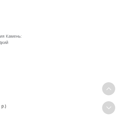
ия Камень:
дкий
 р.)