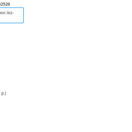
42520
sic-kiz-
 р.)