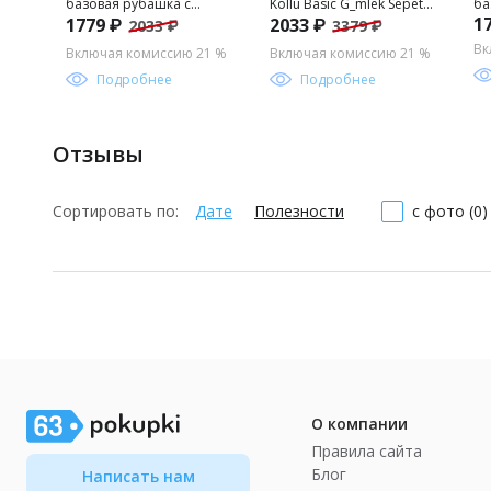
базовая рубашка с
Kollu Basic G_mlek Sepette
ба
1
1779 ₽
2033 ₽
2033 ₽
3379 ₽
длинным рукавом для
S_rpriz _ndirim
дл
мальчика
ма
Вк
Включая комиссию 21 %
Включая комиссию 21 %
Подробнее
Подробнее
Отзывы
Сортировать по:
Дате
Полезности
с фото (0)
О компании
Правила сайта
Блог
Написать нам