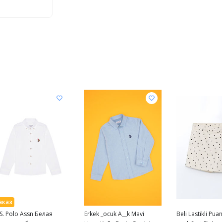
 S. Polo Assn Белая
Erkek _ocuk A__k Mavi
Beli Lastikli Puan