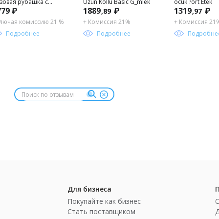
зовая рубашка с
Uzun Kollu Basic G_mlek
ocuk ?ort Etek
779 ₽
1889
₽
1319
₽
,89
,97
инным рукавом для
льчика
лючая комиссию 21 %
+ Комиссия 21%
+ Комиссия 21
Подробнее
Подробнее
Подробне
Для бизнеса
Покупайте как бизнес
Стать поставщиком