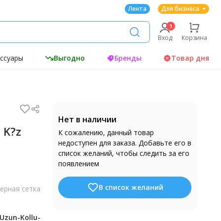
Лента
Для бизнеса
Вход
Корзина
ессуары
Выгодно
Бренды
Товар дня
Нет в наличии
c K?z
К сожалению, данный товар
недоступен для заказа. Добавьте его в
список желаний, чтобы следить за его
появлением
В список желаний
ерная сетка
Uzun-Kollu-