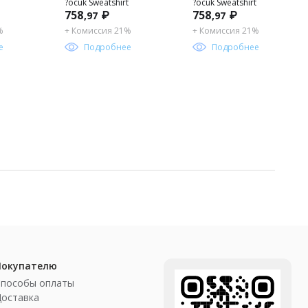
?ocuk Sweatshirt
?ocuk Sweatshirt
758
₽
758
₽
,97
,97
%
+ Комиссия 21%
+ Комиссия 21%
е
Подробнее
Подробнее
Покупателю
Способы оплаты
Доставка