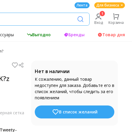
Лента
Для бизнеса
Вход
Корзина
ессуары
Выгодно
Бренды
Товар дня
m?
Нет в наличии
K?z
К сожалению, данный товар
недоступен для заказа. Добавьте его в
список желаний, чтобы следить за его
появлением
В список желаний
ерная сетка
-Tweety-