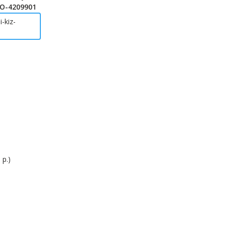
-O-4209901
-kiz-
 р.)