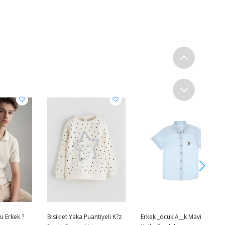
u Erkek ?
Bisiklet Yaka Puantiyeli K?z
Erkek _ocuk A__k Mavi K_sa