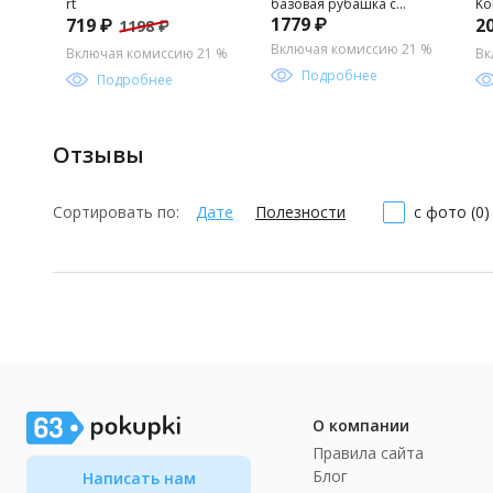
rt
базовая рубашка с
Ko
1779 ₽
719 ₽
2
1198 ₽
длинным рукавом для
S_
мальчика
Включая комиссию 21 %
Включая комиссию 21 %
Вк
Подробнее
Подробнее
Отзывы
Сортировать по:
Дате
Полезности
с фото (0)
О компании
Правила сайта
Блог
Написать нам