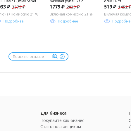
llu Basic G_mlek Sepette
базовая рубашка с
ocuk Ti??rt
033 ₽
1779 ₽
519 ₽
3379 ₽
2033 ₽
1452 
rpriz _ndirim
длинным рукавом для
мальчика
лючая комиссию 21 %
Включая комиссию 21 %
Включая комис
Подробнее
Подробнее
Подробне
Для бизнеса
Покупайте как бизнес
Стать поставщиком