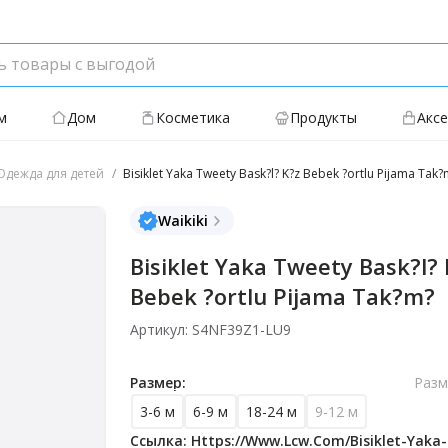
м
Дом
Косметика
Продукты
Акс
дежда для детей
Bisiklet Yaka Tweety Bask?l? K?z Bebek ?ortlu Pijama Tak?
Waikiki
Bisiklet Yaka Tweety Bask?l? 
Bebek ?ortlu Pijama Tak?m?
Артикул: S4NF39Z1-LU9
Размер:
Разм
3-6 м
6-9 м
18-24 м
9-12 м
Ссылка: Https://www.lcw.com/bisiklet-Yaka