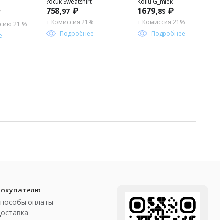
?ocuk Sweatshirt
Kollu G_mlek
758
₽
1679
₽
,97
,89
₽
+ Комиссия 21%
+ Комиссия 21%
сию 21 %
Подробнее
Подробнее
е
Покупателю
Способы оплаты
Доставка