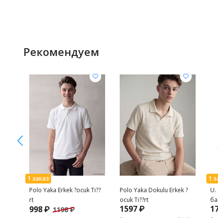
Рекомендуем
Polo Yaka Erkek ?ocuk Ti??
Polo Yaka Dokulu Erkek ?
U.
rt
ocuk Ti??rt
ба
1597 ₽
1
998 ₽
1198 ₽
дл