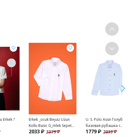
u Erkek ?
Erkek _ocuk Beyaz Uzun
U. S. Polo Assn Голубая
Kollu Basic G_mlek Sepette
базовая рубашка с
2033 ₽
1779 ₽
₽
3379 ₽
2033 ₽
S_rpriz _ndirim
длинным рукавом для