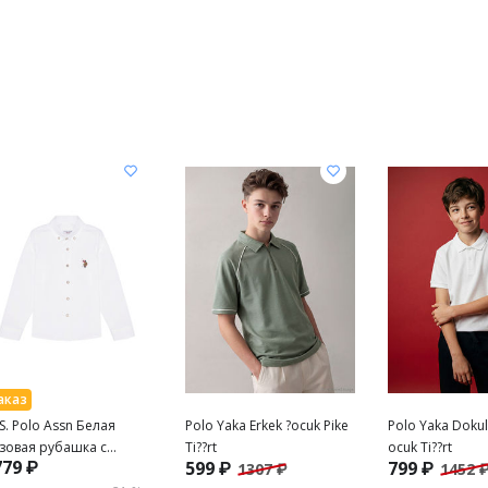
 S. Polo Assn Белая
Polo Yaka Erkek ?ocuk Pike
Polo Yaka Dokul
зовая рубашка с
Ti??rt
ocuk Ti??rt
779 ₽
599 ₽
799 ₽
1307 ₽
1452 
инным рукавом для