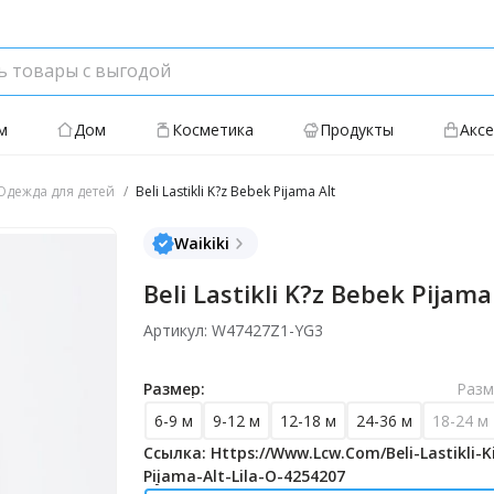
м
Дом
Косметика
Продукты
Акс
дежда для детей
Beli Lastikli K?z Bebek Pijama Alt
Waikiki
Beli Lastikli K?z Bebek Pijama
Артикул: W47427Z1-YG3
Размер:
Разм
6-9 м
9-12 м
12-18 м
24-36 м
18-24 м
Ссылка: Https://www.lcw.com/beli-Lastikli-K
Pijama-Alt-Lila-O-4254207