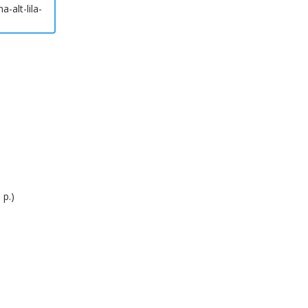
-alt-lila-
 р.)