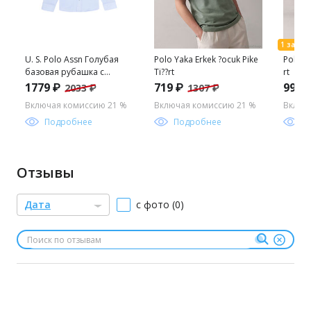
U. S. Polo Assn Голубая
Polo Yaka Erkek ?ocuk Pike
Polo Ya
базовая рубашка с
Ti??rt
rt
длинным рукавом для
1779 ₽
719 ₽
998 
2033 ₽
1307 ₽
мальчика
Включая комиссию 21 %
Включая комиссию 21 %
Включ
Подробнее
Подробнее
П
Отзывы
Дата
с фото (0)