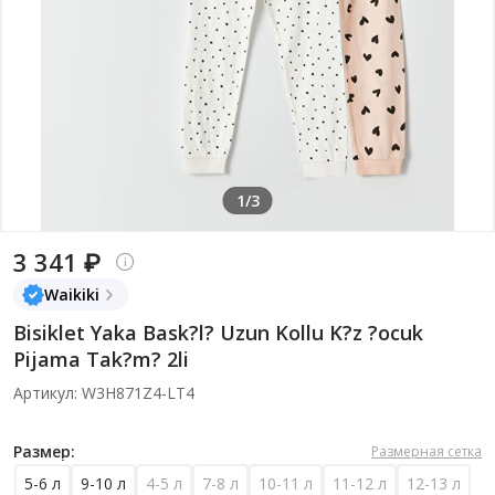
1/3
3 341 ₽
Waikiki
Bisiklet Yaka Bask?l? Uzun Kollu K?z ?ocuk
Pijama Tak?m? 2li
Артикул: W3H871Z4-LT4
Размер:
Размерная сетка
5-6 л
9-10 л
4-5 л
7-8 л
10-11 л
11-12 л
12-13 л