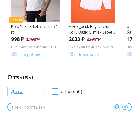
Polo Yaka Erkek ?ocuk Ti??
Erkek _ocuk Beyaz Uzun
U. S. 
rt
Kollu Basic G_mlek Sepette
базов
S_rpriz _ndirim
длинн
998 ₽
2033 ₽
1779
1198 ₽
3379 ₽
мальч
Включая комиссию 21 %
Включая комиссию 21 %
Включ
Подробнее
Подробнее
П
Отзывы
Дата
с фото (0)