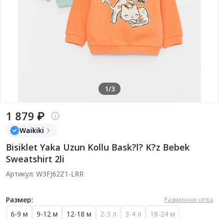
1/3
1 879 ₽
Waikiki
Bisiklet Yaka Uzun Kollu Bask?l? K?z Bebek
Sweatshirt 2li
Артикул: W3FJ62Z1-LRR
Размер:
Размерная сетка
6-9 м
9-12 м
12-18 м
2-3 л
3-4 л
18-24 м