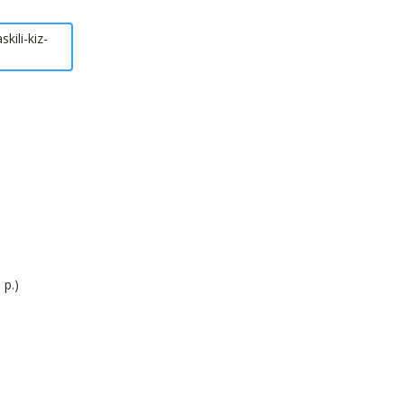
kili-kiz-
 р.)