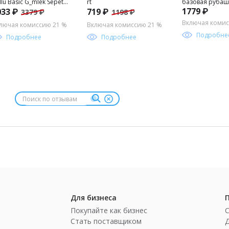
llu Basic G_mlek Sepette
rt
базовая рубаш
1779 ₽
033 ₽
719 ₽
3379 ₽
1198 ₽
rpriz _ndirim
длинным рукав
мальчика
Включая комис
лючая комиссию 21 %
Включая комиссию 21 %
Подробне
Подробнее
Подробнее
Для бизнеса
Покупайте как бизнес
Стать поставщиком