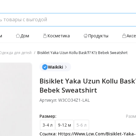
м
Дом
Косметика
Продукты
Акс
дежда для детей
Bisiklet Yaka Uzun Kollu Bask?l? K?z Bebek Sweatshirt
Waikiki
Bisiklet Yaka Uzun Kollu Bask
Bebek Sweatshirt
Артикул: W3CO34Z1-LAL
Размер:
Разм
3-4 л
9-12 м
5-6 л
Ссылка: Https://www.lcw.com/bisiklet-Yaka-