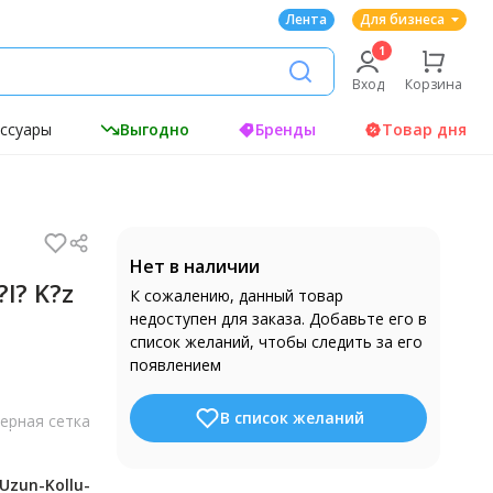
Лента
Для бизнеса
Вход
Корзина
ессуары
Выгодно
Бренды
Товар дня
Нет в наличии
?l? K?z
К сожалению, данный товар
недоступен для заказа. Добавьте его в
список желаний, чтобы следить за его
появлением
В список желаний
ерная сетка
Uzun-Kollu-