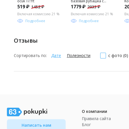
ocuk Ti??rt
базовая рубашка с
Ko
519 ₽
1779 ₽
2
1452 ₽
2033 ₽
длинным рукавом для
S_
мальчика
Включая комиссию 21 %
Включая комиссию 21 %
Вк
Подробнее
Подробнее
Отзывы
Сортировать по:
Дате
Полезности
с фото (0)
О компании
Правила сайта
Блог
Написать нам