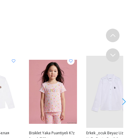
 Белая
Bisiklet Yaka Puantiyeli K?z
Erkek _ocuk Beyaz Uzun