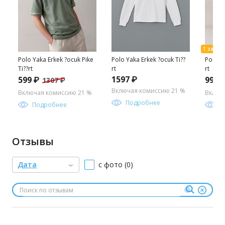
Polo Yaka Erkek ?ocuk Pike
Polo Yaka Erkek ?ocuk Ti??
Polo Ya
Ti??rt
rt
rt
1597 ₽
599 ₽
998 
1307 ₽
Включая комиссию 21 %
Включая комиссию 21 %
Включ
Подробнее
Подробнее
П
Отзывы
Дата
с фото (0)