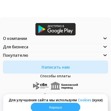
О компании
Для бизнеса
Покупателю
Написать нам
Способы оплаты
Документация
Что такое Cookies?
Для улучшения сайта мы используем
Сookies
(куки)
Хорошо
© ООО "Неософт" - 2026