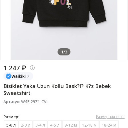
1/3
1 247 ₽
Waikiki
Bisiklet Yaka Uzun Kollu Bask?l? K?z Bebek
Sweatshirt
Артикул: W4FJ29Z1-CVL
Размер:
Размерная сетка
5-6 л
2-3 л
3-4 л
4-5 л
9-12 м
12-18 м
18-24 м