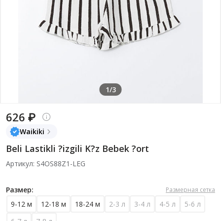
1/3
626 ₽
Waikiki
Beli Lastikli ?izgili K?z Bebek ?ort
Артикул: S4OS88Z1-LEG
Размер:
Размерная сетка
9-12 м
12-18 м
18-24 м
2-3 л
3-4 л
4-5 л
5-6 л