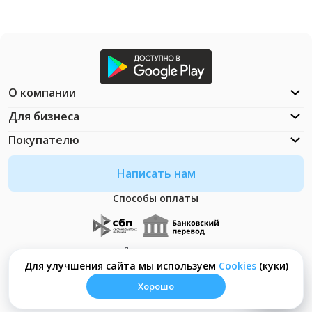
О компании
Для бизнеса
Покупателю
Написать нам
Способы оплаты
Документация
Что такое Cookies?
Для улучшения сайта мы используем
Сookies
(куки)
Хорошо
© ООО "Неософт" - 2026