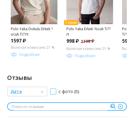
Polo Yaka Dokulu Erkek ?
Polo Yaka Erkek ?ocuk Ti??
Polo Y
ocuk Ti??rt
rt
Ti??rt
1597 ₽
998 ₽
599 
1198 ₽
Включая комиссию 21 %
Включая комиссию 21 %
Включ
Подробнее
Подробнее
П
Отзывы
Дата
с фото (0)