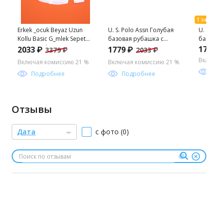
Erkek _ocuk Beyaz Uzun
U. S. Polo Assn Голубая
U. S. 
Kollu Basic G_mlek Sepette
базовая рубашка с
базов
S_rpriz _ndirim
длинным рукавом для
длинн
1779
2033 ₽
1779 ₽
3379 ₽
2033 ₽
мальчика
мальч
Включ
Включая комиссию 21 %
Включая комиссию 21 %
П
Подробнее
Подробнее
Отзывы
Дата
с фото (0)