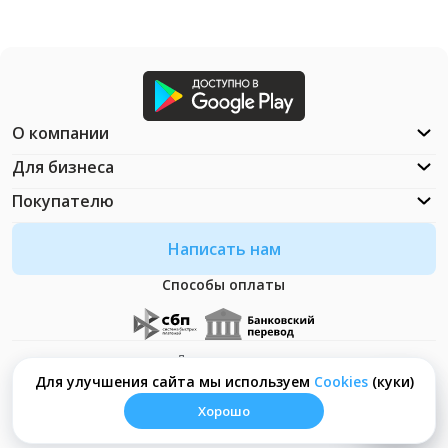
О компании
Для бизнеса
Покупателю
Написать нам
Способы оплаты
Документация
Что такое Cookies?
Для улучшения сайта мы используем
Сookies
(куки)
Хорошо
© ООО "Неософт" - 2026