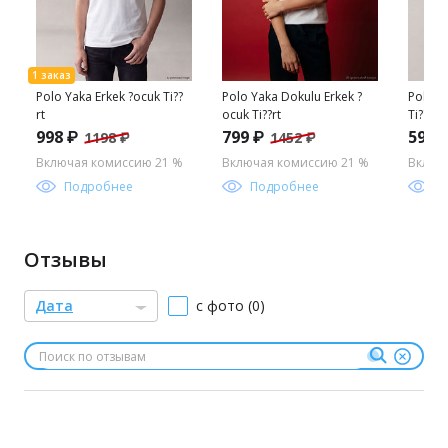
Polo Yaka Erkek ?ocuk Ti??
Polo Yaka Dokulu Erkek ?
Polo Y
rt
ocuk Ti??rt
Ti??rt
998 ₽
799 ₽
599 
1198 ₽
1452 ₽
Включая комиссию 21 %
Включая комиссию 21 %
Включ
Подробнее
Подробнее
П
Отзывы
Дата
с фото (0)