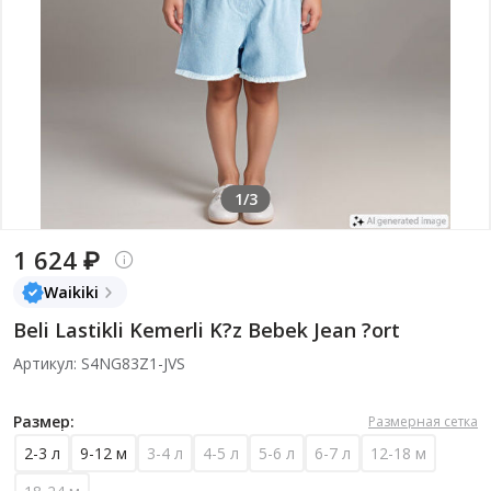
1/3
1 624 ₽
Waikiki
Beli Lastikli Kemerli K?z Bebek Jean ?ort
Артикул: S4NG83Z1-JVS
Размер:
Размерная сетка
2-3 л
9-12 м
3-4 л
4-5 л
5-6 л
6-7 л
12-18 м