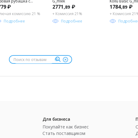
зовая рубашка с
G_mlek
Kollu Basic G_m
779 ₽
2771
₽
1784
₽
,89
,89
инным рукавом для
льчика
лючая комиссию 21 %
+ Комиссия 21%
+ Комиссия 21
Подробнее
Подробнее
Подробне
Для бизнеса
Покупайте как бизнес
Стать поставщиком