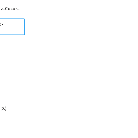
iz-Cocuk-
o-
 р.)