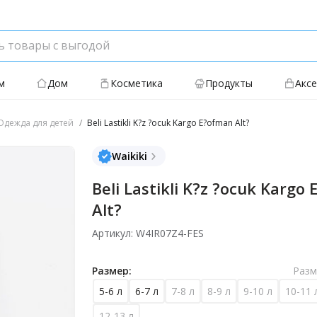
м
Дом
Косметика
Продукты
Акс
дежда для детей
Beli Lastikli K?z ?ocuk Kargo E?ofman Alt?
Waikiki
Beli Lastikli K?z ?ocuk Kargo
Alt?
Артикул: W4IR07Z4-FES
Размер:
Разм
5-6 л
6-7 л
7-8 л
8-9 л
9-10 л
10-11 
12-13 л