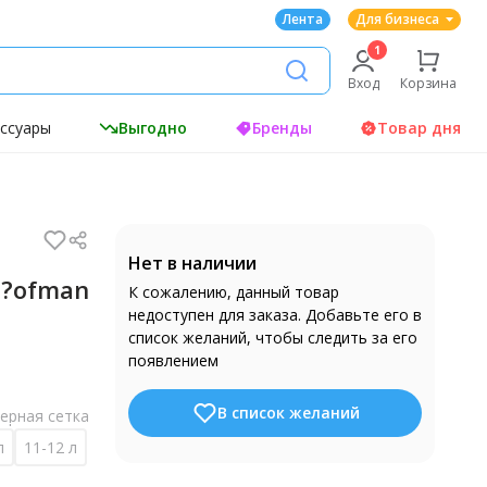
Лента
Для бизнеса
Вход
Корзина
ессуары
Выгодно
Бренды
Товар дня
Нет в наличии
 E?ofman
К сожалению, данный товар
недоступен для заказа. Добавьте его в
список желаний, чтобы следить за его
появлением
В список желаний
ерная сетка
л
11-12 л