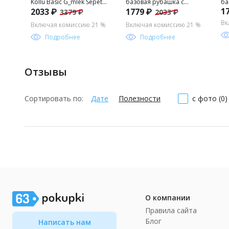
Kollu Basic G_mlek Sepette
базовая рубашка с
ба
1
2033 ₽
1779 ₽
3379 ₽
2033 ₽
S_rpriz _ndirim
длинным рукавом для
дл
мальчика
ма
Вк
Включая комиссию 21 %
Включая комиссию 21 %
Подробнее
Подробнее
Отзывы
Сортировать по:
Дате
Полезности
с фото (0)
О компании
Правила сайта
Блог
Написать нам