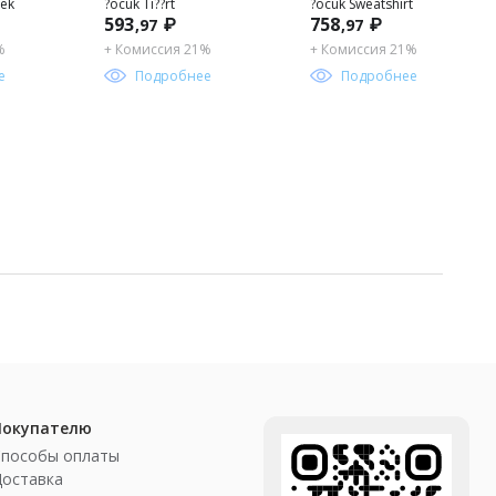
lek
?ocuk Ti??rt
?ocuk Sweatshirt
593
₽
758
₽
,97
,97
%
+ Комиссия 21%
+ Комиссия 21%
е
Подробнее
Подробнее
Покупателю
Способы оплаты
Доставка