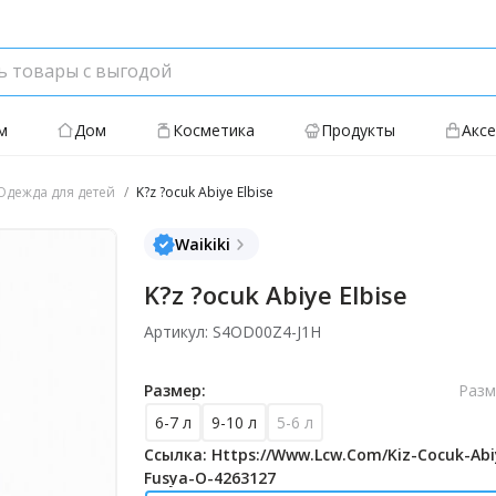
м
Дом
Косметика
Продукты
Акс
дежда для детей
K?z ?ocuk Abiye Elbise
Waikiki
K?z ?ocuk Abiye Elbise
Артикул: S4OD00Z4-J1H
Размер:
Разм
6-7 л
9-10 л
5-6 л
Ссылка: Https://www.lcw.com/kiz-Cocuk-Abiy
Fusya-O-4263127