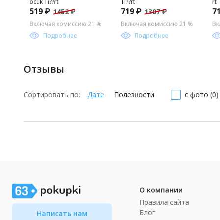
ocuk Ti??rt
Ti??rt
rt
519 ₽
719 ₽
7
1452 ₽
1307 ₽
Включая комиссию 21 %
Включая комиссию 21 %
Вк
Подробнее
Подробнее
Отзывы
Сортировать по:
Дате
Полезности
с фото (0)
О компании
Правила сайта
Блог
Написать нам