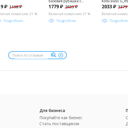
базовая рубашка с
Kollu Basic G_m
19 ₽
1779 ₽
2033 ₽
1198 ₽
2033 ₽
3379
длинным рукавом для
S_rpriz _ndirim
мальчика
лючая комиссию 21 %
Включая комиссию 21 %
Включая комис
Подробнее
Подробнее
Подробне
Для бизнеса
Покупайте как бизнес
Стать поставщиком