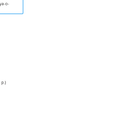
ya-o-
 р.)