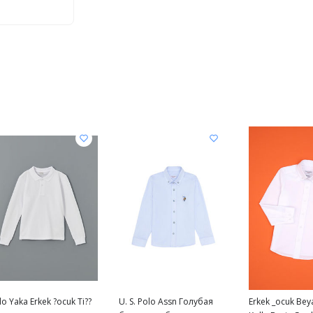
lo Yaka Erkek ?ocuk Ti??
U. S. Polo Assn Голубая
Erkek _ocuk Bey