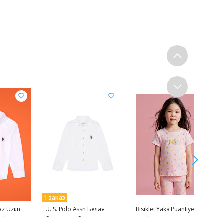
az Uzun
U. S. Polo Assn Белая
Bisiklet Yaka Puantiyeli K?z