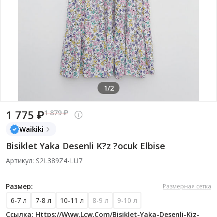
1/2
1 775 ₽
1 879 ₽
Waikiki
Bisiklet Yaka Desenli K?z ?ocuk Elbise
Артикул: S2L389Z4-LU7
Размер:
Размерная сетка
6-7 л
7-8 л
10-11 л
8-9 л
9-10 л
Ссылка: Https://www.lcw.com/bisiklet-Yaka-Desenli-Kiz-