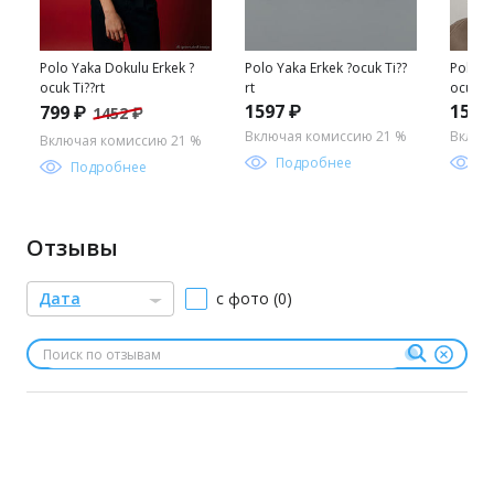
Polo Yaka Dokulu Erkek ?
Polo Yaka Erkek ?ocuk Ti??
Polo Y
ocuk Ti??rt
rt
ocuk Ti
1597 ₽
1597
799 ₽
1452 ₽
Включая комиссию 21 %
Включ
Включая комиссию 21 %
Подробнее
П
Подробнее
Отзывы
Дата
с фото (0)