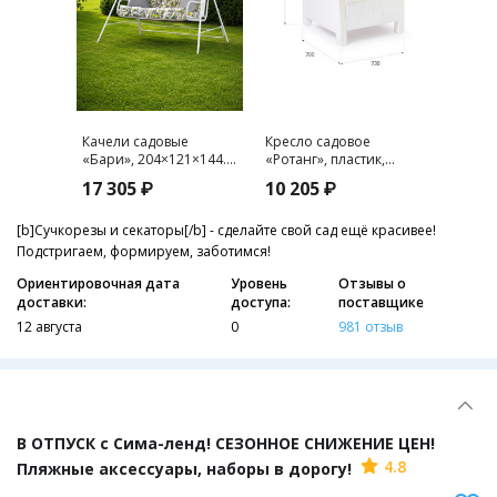
Качели садовые
Кресло садовое
Держат
«Бари», 204×121×144.5
«Ротанг», пластик,
шланга
см, 2-местные,
73×70×79 см, белое
липучк
17 305 ₽
10 205 ₽
231 ₽
металлические, серо-
Greeng
синие
[b]Сучкорезы и секаторы[/b] - сделайте свой сад ещё красивее!
Подстригаем, формируем, заботимся!
Ориентировочная дата
Уровень
Отзывы о
доставки:
доступа:
поставщике
12 августа
0
981 отзыв
В ОТПУСК с Сима-ленд! СЕЗОННОЕ СНИЖЕНИЕ ЦЕН!
4.8
Пляжные аксессуары, наборы в дорогу!