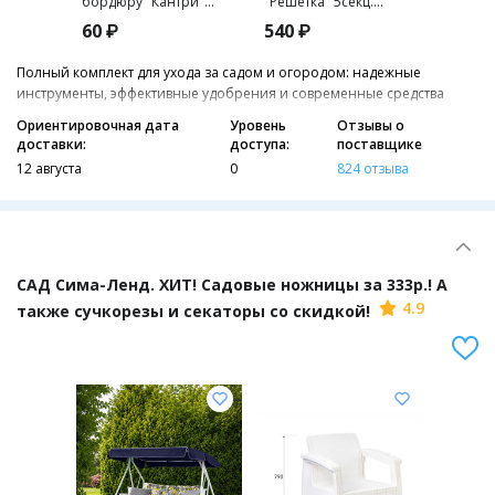
бордюру "Кантри"
"Решетка" 5секц.
тротуа
(сталь)
36,5смх2,3м зеленый
эт. "Аз
60 ₽
540 ₽
223 ₽
Полный комплект для ухода за садом и огородом: надежные
инструменты, эффективные удобрения и современные средства
защиты. Обеспечьте здоровье растений и получите роскошное
Ориентировочная дата
Уровень
Отзывы о
цветение и богатый урожай!
доставки:
доступа:
поставщике
12 августа
0
824 отзыва
САД Сима-Ленд. ХИТ! Садовые ножницы за 333р.! А
4.9
также сучкорезы и секаторы со скидкой!