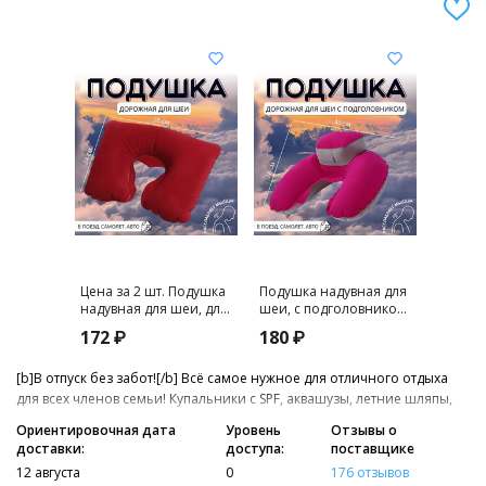
Цена за 2 шт. Подушка
Подушка надувная для
Подушк
надувная для шеи, для
шеи, с подголовником,
шеи, д
путешествий, 38×24 см,
43×28 см, МИКС
38×24 
172 ₽
180 ₽
86 ₽
бордовая
[b]В отпуск без забот![/b] Всё самое нужное для отличного отдыха
для всех членов семьи! Купальники с SPF, аквашузы, летние шляпы,
емкости в мини-формате, дорожные наборы!
Ориентировочная дата
Уровень
Отзывы о
доставки:
доступа:
поставщике
12 августа
0
176 отзывов