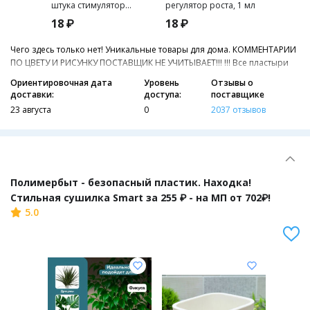
штука стимулятор
регулятор роста, 1 мл
корнео
роста урожая
роста 
18 ₽
18 ₽
24 ₽
Чего здесь только нет! Уникальные товары для дома. КОММЕНТАРИИ
ПО ЦВЕТУ И РИСУНКУ ПОСТАВЩИК НЕ УЧИТЫВАЕТ!!! !!! Все пластыри
могут придти в прозрачной плёнке без упаковки! Имейте ввиду при
Ориентировочная дата
Уровень
Отзывы о
заказе.
доставки:
доступа:
поставщике
23 августа
0
2037 отзывов
Полимербыт - безопасный пластик. Находка!
Стильная сушилка Smart за 255 ₽ - на МП от 702₽!
5.0