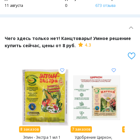
пикника. Контейнеры и емкости для хранения разных размеров и
11 августа
0
673 отзыва
для любых нужд. Мебель для дома - стулья, обувницы, вешалки,
тумбы, комоды, этажерки.
Чего здесь только нет! Канцтовары! Умное решение
4.3
купить сейчас, цены от 8 руб.
Эпин - Экстра 1 мл 1
Удобрение Циркон,
Средст