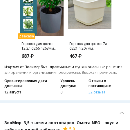
Горшок для цветов
Горшок для цветов 7л
Горшок
12,2л d266 h263мм
d221 h 207мм
d157 h
серый GENIUS
молочный HILLS
Desert
687 ₽
467 ₽
190 ₽
Изделия от Полимербыт - практичные и функциональные решения
для хранения и организации пространства. Высокая прочность,
лаконичный дизайн и неограниченный срок службы изделий
Ориентировочная дата
Уровень
Отзывы о
делают их отличным вариантом для поддержания порядка в доме.
доставки:
доступа:
поставщике
Всё без дополнительных транспортных расходов со склада в Самаре
12 августа
0
32 отзыва
и быстрой доставкой.
ЗооМир. 3,5 тысячи зоотоваров. Омега NEO - вкус и
5.0
забота в одной таблетке