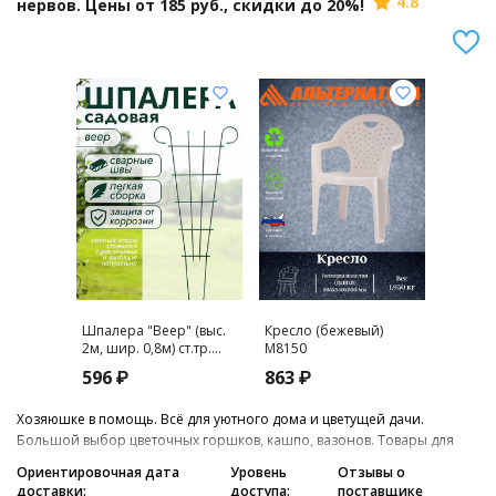
4.8
нервов. Цены от 185 руб., скидки до 20%!
Шпалера "Веер" (выс.
Кресло (бежевый)
Стол к
2м, шир. 0,8м) ст.тр.
М8150
"Атлан
10мм (К-126-1)
М8941
596 ₽
863 ₽
3 028
Хозяюшке в помощь. Всё для уютного дома и цветущей дачи.
Большой выбор цветочных горшков, кашпо, вазонов. Товары для
рассады, удобрения, защита от вредителей. Всё для полива.
Ориентировочная дата
Уровень
Отзывы о
Укрывной материал. Дачная мебель и декор. Товары для гриля и
доставки:
доступа:
поставщике