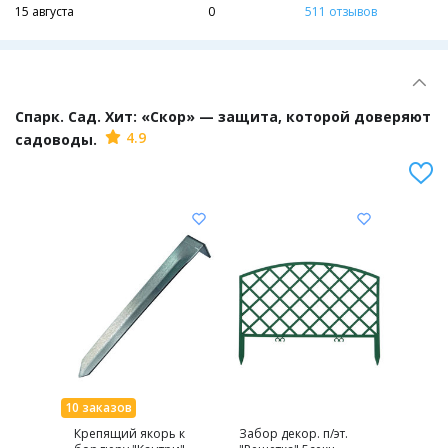
15 августа
0
511 отзывов
Спарк. Сад. Хит: «Скор» — защита, которой доверяют
4.9
садоводы.
Крепящий якорь к
Забор декор. п/эт.
Форма