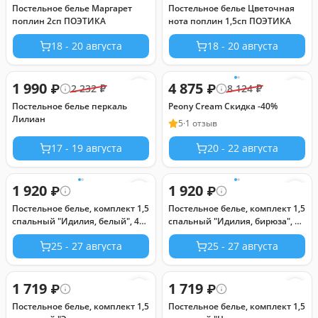
Постельное белье Маргарет
Постельное белье Цветочная
поплин 2сп ПОЭТИКА
нота поплин 1,5сп ПОЭТИКА
18 - 20 августа
18 - 20 августа
1 990
4 875
₽
₽
2 232
₽
8 124
₽
Постельное белье перкаль
Peony Cream Скидка -40%
Лилиан
5
·
1 отзыв
17 - 19 августа
20 - 22 августа
1 920
1 920
₽
₽
Постельное белье, комплект 1,5
Постельное белье, комплект 1,5
спальный "Идилия, белый", 4
спальный "Идилия, бирюза", 4
предмета: пододеяльник
предмета: пододеяльник
25 - 27 августа
25 - 27 августа
145х215см, простыня
145х215см, простыня
150х215см, 2 наволочки
150х215см, 2 наволочки
70х70см с клапаном-запахом,
70х70см с клапаном-запахом,
бязь "Комфорт" 121г/м2, хлопок
1 719
бязь "Комфорт" 121г/м2, хлопок
1 719
₽
₽
100%, упаковка "классическая"
100%, упаковка "классическая"
Постельное белье, комплект 1,5
Постельное белье, комплект 1,5
ПВХ 32х41х2,5см, "Домашняя
ПВХ 32х41х2,5см, "Домашняя