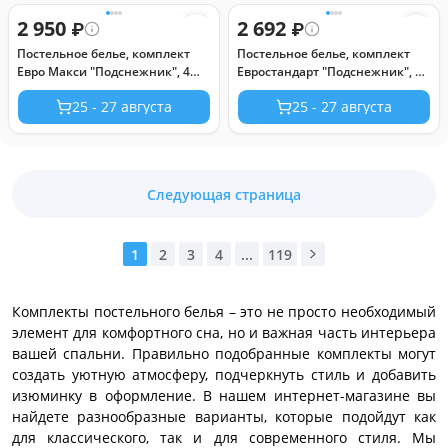
наволочки 70х70см с
70х70см с клапаном-запахом,
клапаном-запахом, перкаль
2 950
поплин "Комфорт" 115г/м2,
2 692
₽
₽
115г/м2, хлопок 100%, упаковка
хлопок 100%, упаковка
Постельное белье, комплект
Постельное белье, комплект
"классическая" ПВХ 32х41см,
"классическая" ПВХ 34,5х41см,
Евро Макси "Подснежник", 4
Евростандарт "Подснежник", 4
"Домашняя мода" (Росс
"Домашняя м
предмета: пододеяльник
предмета: пододеяльник
25 - 27 августа
25 - 27 августа
240х215см, простыня
200х215см, простыня
220х240см, 2 наволочки
220х240см, 2 наволочки
50х70см с клапаном-запахом,
50х70см с клапаном-запахом,
поплин "Комфорт" 115г/м2,
поплин "Комфорт" 115г/м2,
хлопок 100%, упаковка
хлопок 100%, упаковка
Следующая страница
"классическая" ПВХ 34,5х41см,
"классическая" ПВХ 34,5х41см,
"Домашняя мода" (Россия)
"Домашняя мода" (Росси
1
2
3
4
...
119
Комплекты постельного белья – это не просто необходимый
элемент для комфортного сна, но и важная часть интерьера
вашей спальни. Правильно подобранные комплекты могут
создать уютную атмосферу, подчеркнуть стиль и добавить
изюминку в оформление. В нашем интернет-магазине вы
найдете разнообразные варианты, которые подойдут как
для классического, так и для современного стиля. Мы