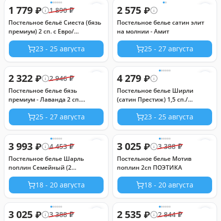
1 779
2 575
₽
₽
1 890
₽
Постельное бельё Сиеста (бязь
Постельное белье сатин элит
премиум) 2 сп. с Евро/
на молнии - Амит
Пододеяльник: 1 шт. - 215*175;
23 - 25 августа
25 - 27 августа
Простыня: 1 шт. - 215*240;
Наволочка: 2 шт. - 70*70;
Премиум
2 322
4 279
₽
₽
2 946
₽
Постельное белье бязь
Постельное белье Ширли
премиум - Лаванда 2 сп.
(сатин Престиж) 1,5 сп./
(нав.70х70)
Пододеяльник (молния): 1 шт. -
25 - 27 августа
23 - 25 августа
215*145; Простыня: 1 шт. -
220*200; Наволочка (клапан,
ушки): 2 шт. - 70*70 Престиж
3 993
3 025
₽
₽
4 453
₽
3 388
₽
Постельное белье Шарль
Постельное белье Мотив
поплин Семейный (2
поплин 2сп ПОЭТИКА
пододеяльника) ПОЭТИКА
18 - 20 августа
18 - 20 августа
3 025
2 535
₽
₽
3 388
₽
2 844
₽